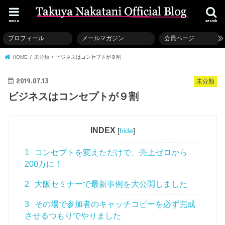
menu
search
プロフィール
メールマガジン
会員ページ
HOME
未分類
ビジネスはコンセプトが９割
2019.07.13
未分類
ビジネスはコンセプトが９割
INDEX
[
hide
]
1
コンセプトを変えただけで、売上ゼロから
200万に！
2
大阪セミナーで最新事例を大公開しました
3
その場で参加者のキャッチコピーを必ず完成
させるつもりでやりました